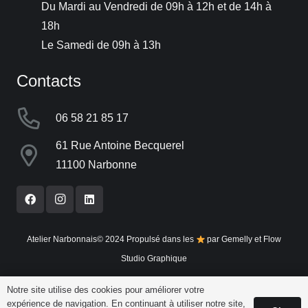
Du Mardi au Vendredi de 09h à 12h et de 14h à
18h
Le Samedi de 09h à 13h
Contacts
06 58 21 85 17
61 Rue Antoine Becquerel
11100 Narbonne
Atelier Narbonnais© 2024 Propulsé dans les
par
Gemelly
et
Flow
Studio Graphique
Notre site utilise des cookies pour améliorer votre
Mentions Légales
expérience de navigation. En continuant à utiliser notre site,