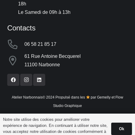
18h
Le Samedi de 09h à 13h
Contacts
06 58 21 85 17
61 Rue Antoine Becquerel
11100 Narbonne
Atelier Narbonnais© 2024 Propulsé dans les
par
Gemelly
et
Flow
Studio Graphique
Notre site utilise des cookies pour améliorer votre
Mentions Légales
expérience de navigation. En continuant à utiliser notre site,
Ok
vous acceptez notre utilisation de cookies conformément à